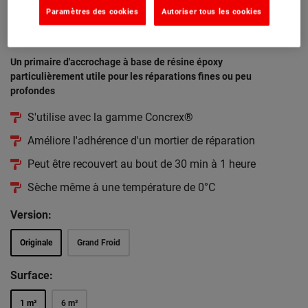
Accroch'plus - Primaire d'accrochage pour
Paramètres des cookies
Autoriser tous les cookies
mortier époxy
(81)
Un primaire d'accrochage à base de résine époxy
particulièrement utile pour les réparations fines ou peu
profondes
S'utilise avec la gamme Concrex®
Améliore l'adhérence d'un mortier de réparation
Peut être recouvert au bout de 30 min à 1 heure
Sèche même à une température de 0°C
Version:
Originale
Grand Froid
Surface:
1 m²
6 m²