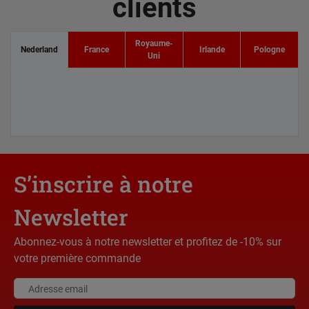
clients
Royaume-
Nederland
France
Irlande
Pologne
Uni
S’inscrire à notre
Newsletter
Abonnez-vous à notre newsletter et profitez de -10% sur
votre première commande