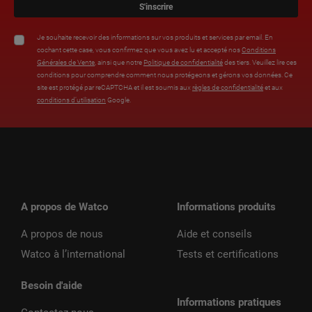
S'inscrire
Je souhaite recevoir des informations sur vos produits et services par email. En
cochant cette case, vous confirmez que vous avez lu et accepté nos
Conditions
Générales de Vente
, ainsi que notre
Politique de confidentialité
des tiers. Veuillez lire ces
conditions pour comprendre comment nous protégeons et gérons vos données. Ce
site est protégé par reCAPTCHA et il est soumis aux
règles de confidentialité
et aux
conditions d’utilisation
Google.
A propos de Watco
Informations produits
A propos de nous
Aide et conseils
Watco à l’international
Tests et certifications
Besoin d'aide
Informations pratiques