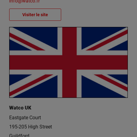
info@watco.fr
Visiter le site
Watco UK
Eastgate Court
195-205 High Street
Guildford