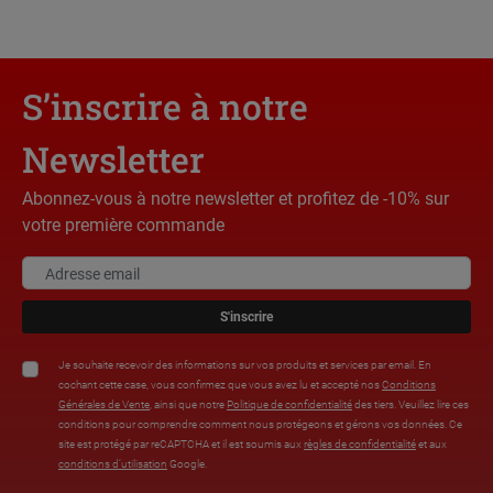
S’inscrire à notre
Newsletter
Abonnez-vous à notre newsletter et profitez de -10% sur
votre première commande
S'inscrire
Je souhaite recevoir des informations sur vos produits et services par email. En
cochant cette case, vous confirmez que vous avez lu et accepté nos
Conditions
Générales de Vente
, ainsi que notre
Politique de confidentialité
des tiers. Veuillez lire ces
conditions pour comprendre comment nous protégeons et gérons vos données. Ce
site est protégé par reCAPTCHA et il est soumis aux
règles de confidentialité
et aux
conditions d’utilisation
Google.