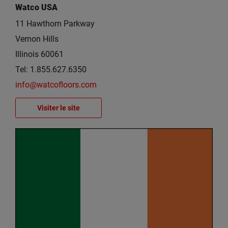
Watco USA
11 Hawthorn Parkway
Vernon Hills
Illinois 60061
Tel: 1.855.627.6350
info@watcofloors.com
Visiter le site