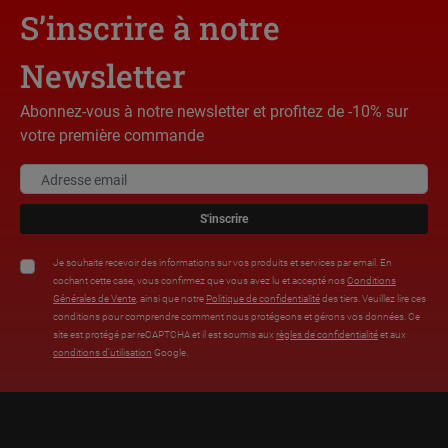
S’inscrire à notre
Newsletter
Abonnez-vous à notre newsletter et profitez de -10% sur
votre première commande
S'inscrire
Je souhaite recevoir des informations sur vos produits et services par email. En
cochant cette case, vous confirmez que vous avez lu et accepté nos
Conditions
Générales de Vente
, ainsi que notre
Politique de confidentialité
des tiers. Veuillez lire ces
conditions pour comprendre comment nous protégeons et gérons vos données. Ce
site est protégé par reCAPTCHA et il est soumis aux
règles de confidentialité
et aux
conditions d’utilisation
Google.