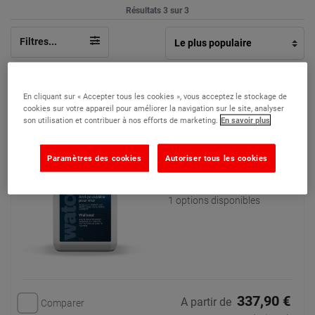
Résultats 3 sur 3
Filtres...
Anti-poussière pour Mur - Durcisseur de
En cliquant sur « Accepter tous les cookies », vous acceptez le stockage de
surface et réducteur de poussières
cookies sur votre appareil pour améliorer la navigation sur le site, analyser
son utilisation et contribuer à nos efforts de marketing.
En savoir plus
(4)
Un durcisseur anti-
Paramètres des cookies
Autoriser tous les cookies
poussière pour le mur qui
ne modifie pas l’apparence
1 options disponibles
337,90 €
A partir de
Comparer