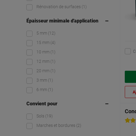
Rénovation de surfaces
(1)
Épaisseur minimale d'application
5 mm
(12)
15 mm
(4)
C
10 mm
(1)
12 mm
(1)
20 mm
(1)
3 mm
(1)
6 mm
(1)
A
Convient pour
Conc
Sols
(19)
Marches et bordures
(2)