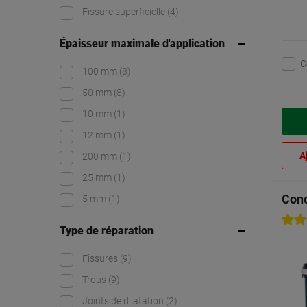
Fissure superficielle
(4)
Épaisseur maximale d'application
C
100 mm
(8)
50 mm
(8)
10 mm
(1)
12 mm
(1)
A
200 mm
(1)
25 mm
(1)
Con
5 mm
(1)
Type de réparation
Fissures
(9)
Trous
(9)
Joints de dilatation
(2)