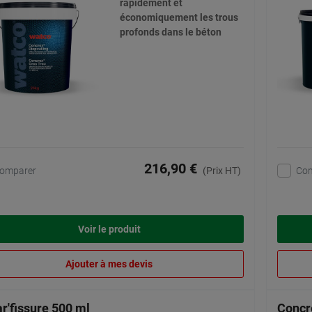
rapidement et
économiquement les trous
profonds dans le béton
216,90 €
omparer
Co
(Prix HT)
Voir le produit
Ajouter à mes devis
r'fissure 500 ml
Concr