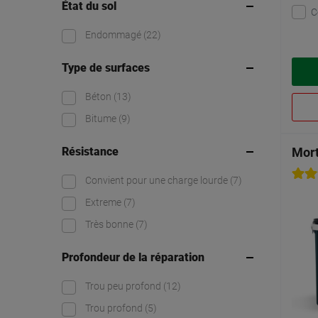
État du sol
C
Endommagé
(22)
Type de surfaces
Béton
(13)
Bitume
(9)
Résistance
Mort
Convient pour une charge lourde
(7)
Extreme
(7)
Très bonne
(7)
Profondeur de la réparation
Trou peu profond
(12)
Trou profond
(5)