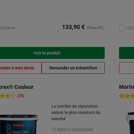
133,90 €
omparer
Co
(Prix HT)
Voir le produit
jouter à mes devis
Demander un échantillon
crex® Couleur
Morti
(15)
Le mortier de réparation
coloré le plus résistant du
marché
12 options disponibles