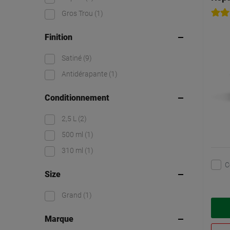
Gros Trou
(1)
Finition
Satiné
(9)
Antidérapante
(1)
Conditionnement
2,5 L
(2)
500 ml
(1)
310 ml
(1)
C
Size
Grand
(1)
Marque