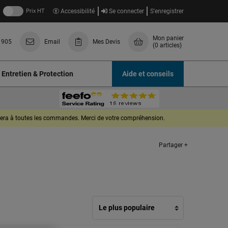
Prix HT
Accessibilité
Se connecter
S'enregistrer
Mon panier
 905
Email
Mes Devis
(0 articles)
Entretien & Protection
Aide et conseils
quera à toutes les commandes. Merci de votre compréhension.
Partager +