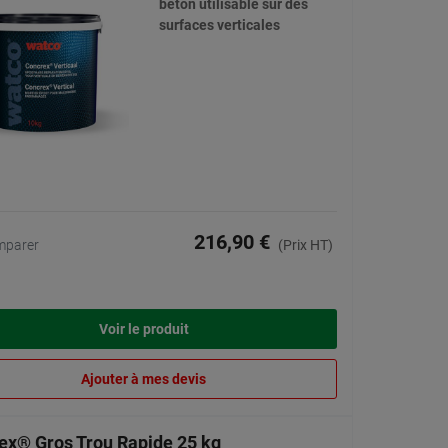
béton utilisable sur des
surfaces verticales
216,90 €
mparer
(Prix HT)
Voir le produit
Ajouter à mes devis
ex® Gros Trou Rapide 25 kg