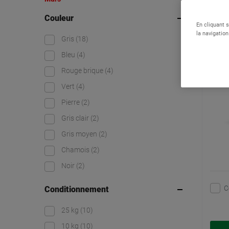
Mort
Couleur
usa
En cliquant 
la navigation
Gris
(18)
Bleu
(4)
Rouge brique
(4)
Vert
(4)
Pierre
(2)
Gris clair
(2)
Gris moyen
(2)
Chamois
(2)
Noir
(2)
C
Conditionnement
25 kg
(10)
10 kg
(10)