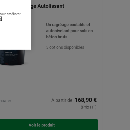
sol® - Ragréage Autolissant
 pour améliorer
(16)
s
Un ragréage coulable et
autonivelant pour sols en
béton bruts
5 options disponibles
168,90 €
A partir de
mparer
(Prix HT)
Voir le produit