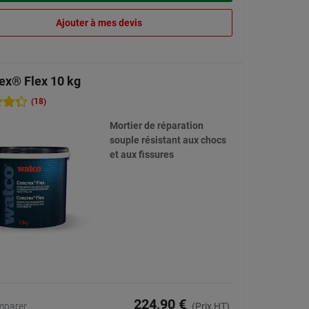
Ajouter à mes devis
ex® Flex 10 kg
(18)
Mortier de réparation
souple résistant aux chocs
et aux fissures
224,90 €
mparer
(Prix HT)