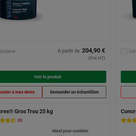
204,90 €
A partir de
omparer
Co
(Prix HT)
Voir le produit
jouter à mes devis
Demander un échantillon
rex® Gros Trou 25 kg
Concr
(2)
Idéal pour combler