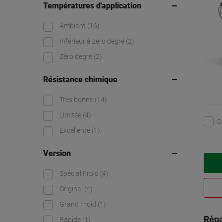
Températures d'application
Ambiant
(16)
Inférieur à zéro degré
(2)
Zéro degré
(2)
Résistance chimique
Très bonne
(14)
Limitée
(4)
C
Excellente
(1)
Version
Spécial Froid
(4)
Original
(4)
Grand Froid
(1)
Répa
Rapide
(1)