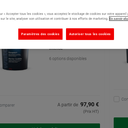
ier Coulable - Mortier de réparation multi-
Nivel'
ge
sur « Accepter tous les cookies », vous acceptez le stockage de cookies sur votre appareil
 sur le site, analyser son utilisation et contribuer à nos efforts de marketing.
En savoir plu
(105)
Mortier réparation fibré à
Paramètres des cookies
Autoriser tous les cookies
prise rapide pour les sols en
béton soumis à un trafic
intense
6 options disponibles
Co
97,90 €
A partir de
omparer
(Prix HT)