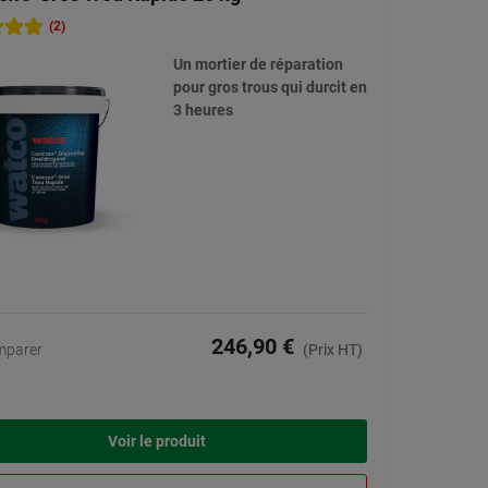
(2)
Un mortier de réparation
pour gros trous qui durcit en
3 heures
246,90 €
mparer
(Prix HT)
Voir le produit