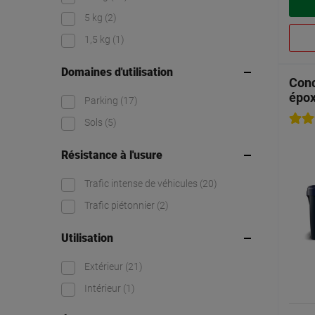
5 kg
(2)
1,5 kg
(1)
Domaines d'utilisation
Conc
épo
Parking
(17)
Sols
(5)
Résistance à l'usure
Trafic intense de véhicules
(20)
Trafic piétonnier
(2)
Utilisation
Extérieur
(21)
Intérieur
(1)