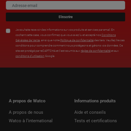
S'inscrire
Je souhaite recevoir des informations sur vos produits et services par email. En
cochant cette case, vous confirmez que vous avez lu et accepté nos
Conditions
Générales de Vente
, ainsi que notre
Politique de confidentialité
des tiers. Veuillez lire ces
conditions pour comprendre comment nous protégeons et gérons vos données. Ce
site est protégé par reCAPTCHA et il est soumis aux
règles de confidentialité
et aux
conditions d’utilisation
Google.
A propos de Watco
Informations produits
A propos de nous
Aide et conseils
Watco à l’international
Tests et certifications