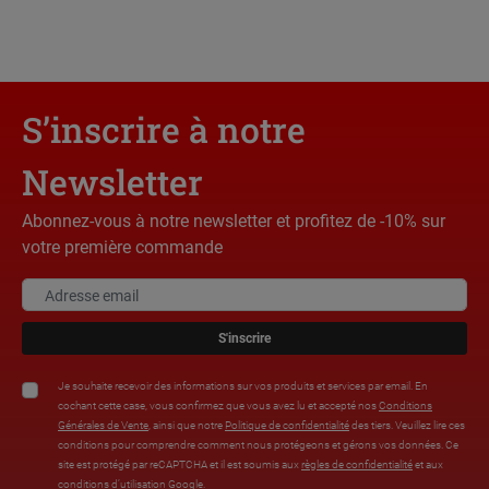
S’inscrire à notre
Newsletter
Abonnez-vous à notre newsletter et profitez de -10% sur
votre première commande
S'inscrire
Je souhaite recevoir des informations sur vos produits et services par email. En
cochant cette case, vous confirmez que vous avez lu et accepté nos
Conditions
Générales de Vente
, ainsi que notre
Politique de confidentialité
des tiers. Veuillez lire ces
conditions pour comprendre comment nous protégeons et gérons vos données. Ce
site est protégé par reCAPTCHA et il est soumis aux
règles de confidentialité
et aux
conditions d’utilisation
Google.