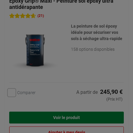
Epoxy Grip® Maxi - Peinture sol époxy ultra
antidérapante
(21)
La peinture de sol époxy
idéale pour sécuriser vos
sols à séchage ultra-rapide
158 options disponibles
245,90 €
A partir de
Comparer
(Prix HT)
Voir le produit
Ajouter à mes devis