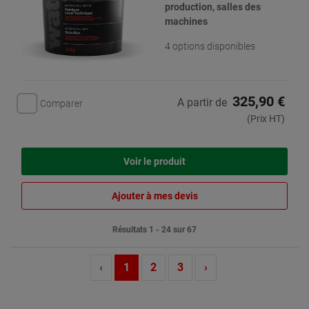
production, salles des
machines
4 options disponibles
325,90 €
A partir de
Comparer
(Prix HT)
Voir le produit
Ajouter à mes devis
Résultats 1 - 24 sur 67
‹
1
2
3
›