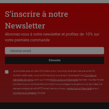
S’inscrire à notre
Newsletter
Abonnez-vous à notre newsletter et profitez de -10% sur
votre première commande
S'inscrire
Je souhaite recevoir des informations sur vos produits et services par email. En
cochant cette case, vous confirmez que vous avez lu et accepté nos
Conditions
Générales de Vente
, ainsi que notre
Politique de confidentialité
des tiers. Veuillez lire ces
conditions pour comprendre comment nous protégeons et gérons vos données. Ce
site est protégé par reCAPTCHA et il est soumis aux
règles de confidentialité
et aux
conditions d’utilisation
Google.