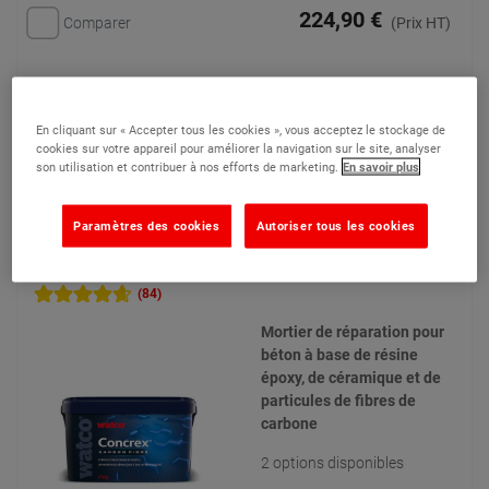
224,90 €
Comparer
(Prix HT)
Voir le produit
En cliquant sur « Accepter tous les cookies », vous acceptez le stockage de
cookies sur votre appareil pour améliorer la navigation sur le site, analyser
son utilisation et contribuer à nos efforts de marketing.
En savoir plus
Ajouter à mes devis
Paramètres des cookies
Autoriser tous les cookies
Concrex® Carbon Fibre - Mortier de réparation
époxy
(84)
Mortier de réparation pour
béton à base de résine
époxy, de céramique et de
particules de fibres de
carbone
2 options disponibles