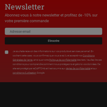
Newsletter
Abonnez-vous à notre newsletter et profitez de -10% sur
votre première commande
S'inscrire
Je souhaite recevoir des informations sur vos produits et services par email. En
cochant cette case, vous confirmez que vous avez lu et accepté nos
Conditions
Générales de Vente
, ainsi que notre
Politique de confidentialité
des tiers. Veuillez lire ces
conditions pour comprendre comment nous protégeons et gérons vos données. Ce
site est protégé par reCAPTCHA et il est soumis aux
règles de confidentialité
et aux
conditions d’utilisation
Google.