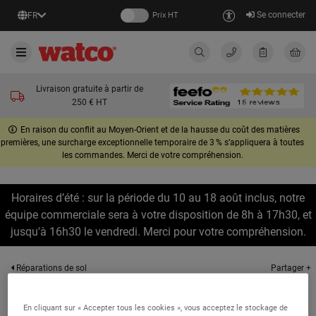
Se connecter
FR
Prix HT
Livraison gratuite à partir de
250 € HT
En raison du conflit au Moyen-Orient et de la hausse du coût des matières
premières, une surcharge exceptionnelle temporaire de 3 % s’appliquera à toutes
les commandes. Merci de votre compréhension.
Horaires d’été : sur la période du 10 au 18 août inclus, notre
équipe commerciale sera à votre disposition de 8h à 17h30, et
jusqu'à 16h30 le vendredi. Merci pour votre compréhension.
Partager +
Réparations de sol
Enduits & Ragréages béton
En cliquant sur « Accepter tous les cookies », vous acceptez le stockage de