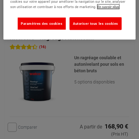
cookies sur votre appareil pour améliorer la navigation sur le site, analyser
Résultats 1 sur 1
son utilisation et contribuer à nos efforts de marketing.
En savoir plus
Filtres...
Paramètres des cookies
Autoriser tous les cookies
Nivel'sol® - Ragréage Autolissant
(16)
Un ragréage coulable et
autonivelant pour sols en
béton bruts
5 options disponibles
168,90 €
A partir de
Comparer
(Prix HT)