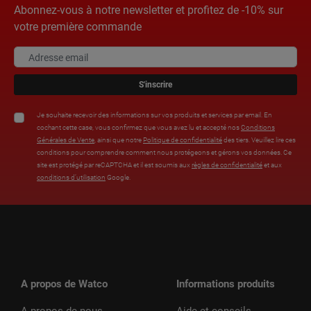
Abonnez-vous à notre newsletter et profitez de -10% sur
votre première commande
S'inscrire
Je souhaite recevoir des informations sur vos produits et services par email. En
cochant cette case, vous confirmez que vous avez lu et accepté nos
Conditions
Générales de Vente
, ainsi que notre
Politique de confidentialité
des tiers. Veuillez lire ces
conditions pour comprendre comment nous protégeons et gérons vos données. Ce
site est protégé par reCAPTCHA et il est soumis aux
règles de confidentialité
et aux
conditions d’utilisation
Google.
A propos de Watco
Informations produits