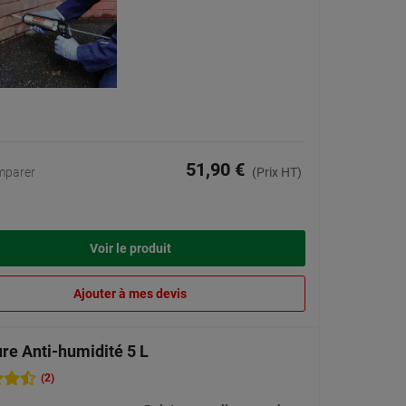
51,90 €
mparer
(Prix HT)
Voir le produit
Ajouter à mes devis
re Anti-humidité 5 L
(2)