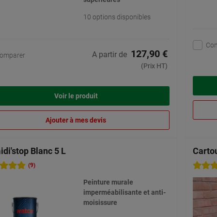
10 options disponibles
Co
127,90 €
A partir de
omparer
(Prix HT)
Voir le produit
Ajouter à mes devis
di'stop Blanc 5 L
Carto
(9)
Peinture murale
imperméabilisante et anti-
moisissure