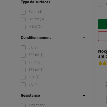
Type de surfaces
C
Béton
(4)
Bitume
(3)
Métal
(2)
Conditionnement
5 L
(2)
Noxy
500 ml
(1)
anti
2,5 L
(1)
310 ml
(1)
25 L
(1)
3 L
(1)
Résistance
Très bonne
(3)