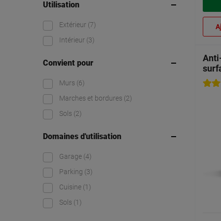
Utilisation
Extérieur
(7)
A
Intérieur
(3)
Anti
Convient pour
surf
Murs
(6)
Marches et bordures
(2)
Sols
(2)
Domaines d'utilisation
Garage
(4)
Parking
(3)
Cuisine
(1)
Sols
(1)