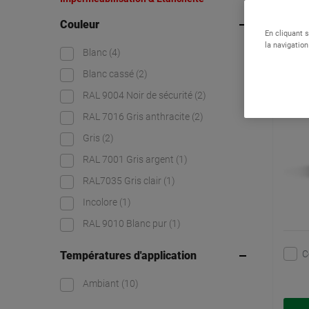
Étan
Couleur
impe
En cliquant 
la navigation
Blanc
(4)
Blanc cassé
(2)
RAL 9004 Noir de sécurité
(2)
RAL 7016 Gris anthracite
(2)
Gris
(2)
RAL 7001 Gris argent
(1)
RAL7035 Gris clair
(1)
Incolore
(1)
RAL 9010 Blanc pur
(1)
C
Températures d'application
Ambiant
(10)