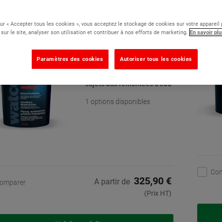
ch’système Blanc Cassé 25 kg - Peinture
Concr
rméabilisante contre l'humidité
sur « Accepter tous les cookies », vous acceptez le stockage de cookies sur votre appareil
 sur le site, analyser son utilisation et contribuer à nos efforts de marketing.
En savoir plu
(1)
Une peinture souple et
Paramètres des cookies
Autoriser tous les cookies
imperméabilisante, idéale
pour les sols humides ou
sujets aux remontées d’eau
1 options disponibles
Co
325,90 €
A partir de
omparer
(Prix HT)