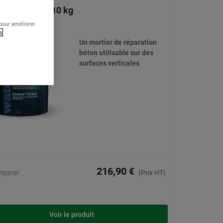
ex® Vertical 10 kg
 pour améliorer
(13)
s
Un mortier de réparation
béton utilisable sur des
surfaces verticales
216,90 €
mparer
(Prix HT)
Voir le produit