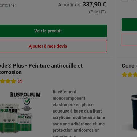
337,90 €
A partir de
omparer
(Prix HT)
Voir le produit
Ajouter à mes devis
de® Plus - Peinture antirouille et
Concr
corrosion
(2)
Revêtement
monocomposant
élastomère en phase
aqueuse à base d'un liant
acrylique modifié au silane
avec une adhérence et une
protection anticorrosion
supérieures