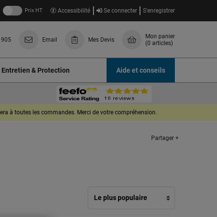
Prix HT
Accessibilité
Se connecter
S'enregistrer
Mon panier
 905
Email
Mes Devis
(0 articles)
Entretien & Protection
Aide et conseils
quera à toutes les commandes. Merci de votre compréhension.
Partager +