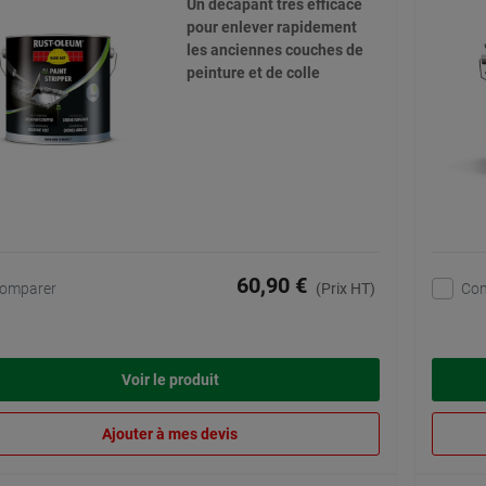
Un décapant très efficace
pour enlever rapidement
les anciennes couches de
peinture et de colle
60,90 €
omparer
Co
(Prix HT)
Voir le produit
Ajouter à mes devis