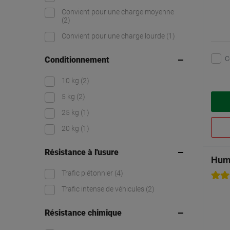
Convient pour une charge moyenne
(2)
Convient pour une charge lourde
(1)
C
Conditionnement
10 kg
(2)
5 kg
(2)
25 kg
(1)
20 kg
(1)
Résistance à l'usure
Humi
Trafic piétonnier
(4)
Trafic intense de véhicules
(2)
Résistance chimique