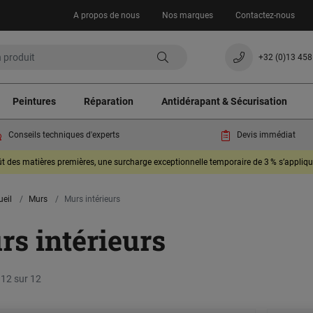
A propos de nous
Nos marques
Contactez-nous
+32 (0)13 458
Peintures
Réparation
Antidérapant & Sécurisation
Conseils techniques d'experts
Devis immédiat
oût des matières premières, une surcharge exceptionnelle temporaire de 3 % s’appli
ueil
Murs
Murs intérieurs
s intérieurs
 12 sur 12