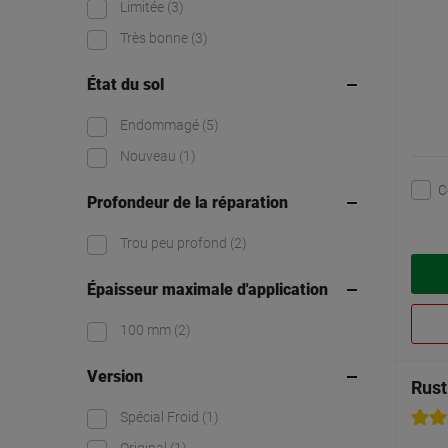
Limitée
(3)
Très bonne
(3)
État du sol
Endommagé
(5)
Nouveau
(1)
C
Profondeur de la réparation
Trou peu profond
(2)
Épaisseur maximale d'application
100 mm
(2)
Version
Rust
Spécial Froid
(1)