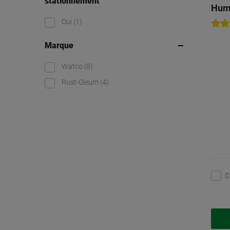
stationnement
Humi
Oui
(1)
Marque
Watco
(8)
Rust-Oleum
(4)
C