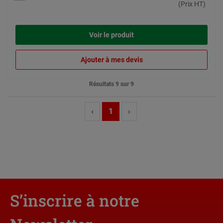
(Prix HT)
Voir le produit
Ajouter à mes devis
Résultats 9 sur 9
‹
1
›
S’inscrire à notre