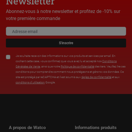
Newsletter
Abonnez-vous à notre newsletter et profitez de -10% sur
votre première commande
S'inscrire
Je souhaite recevoir des informations sur vos produits et services par email. En
cochant cette case, vous confirmez que vous avez lu et accepté nos
Conditions
Générales de Vente
, ainsi que notre
Politique de confidentialité
des tiers. Veuillez lire ces
conditions pour comprendre comment nous protégeons et gérons vos données. Ce
site est protégé par reCAPTCHA et il est soumis aux
règles de confidentialité
et aux
conditions d’utilisation
Google.
A propos de Watco
Informations produits