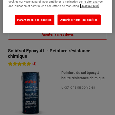
cookies sur votre appareil pour améliorer la navigation sur le site, analyser
(Prix HT)
son utilisation et contribuer à nos efforts de marketing.
En savoir plus
Paramètres des cookies
Autoriser tous les cookies
Voir le produit
Ajouter à mes devis
Solid'sol Epoxy 4 L - Peinture résistance
chimique
(2)
Peinture de sol époxy à
haute résistance chimique
8 options disponibles