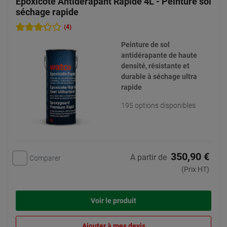
Epoxicote Antidérapant Rapide 4L - Peinture sol
séchage rapide
(4)
Peinture de sol
antidérapante de haute
densité, résistante et
durable à séchage ultra
rapide
195 options disponibles
350,90 €
A partir de
Comparer
(Prix HT)
Voir le produit
Ajouter à mes devis