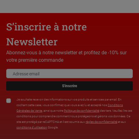
S’inscrire à notre
Newsletter
Abonnez-vous à notre newsletter et profitez de -10% sur
votre première commande
S'inscrire
Je souhaite recevoir des informations sur vos produits et services par email. En
cochant cette case, vous confirmez que vous avez lu et accepté nos
Conditions
Générales de Vente
, ainsi que notre
Politique de confidentialité
des tiers. Veuillez lire ces
conditions pour comprendre comment nous protégeons et gérons vos données. Ce
site est protégé par reCAPTCHA et il est soumis aux
règles de confidentialité
et aux
conditions d’utilisation
Google.