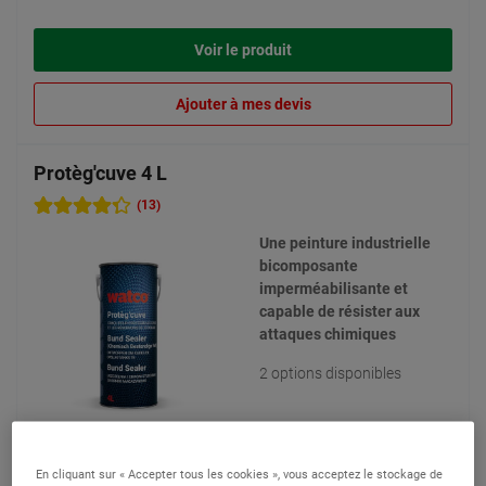
Voir le produit
Ajouter à mes devis
Protèg'cuve 4 L
(13)
Une peinture industrielle
bicomposante
imperméabilisante et
capable de résister aux
attaques chimiques
2 options disponibles
En cliquant sur « Accepter tous les cookies », vous acceptez le stockage de
326,90 €
A partir de
Comparer