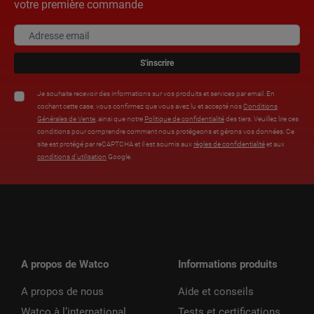
votre première commande
S'inscrire
Je souhaite recevoir des informations sur vos produits et services par email. En
cochant cette case, vous confirmez que vous avez lu et accepté nos
Conditions
Générales de Vente
, ainsi que notre
Politique de confidentialité
des tiers. Veuillez lire ces
conditions pour comprendre comment nous protégeons et gérons vos données. Ce
site est protégé par reCAPTCHA et il est soumis aux
règles de confidentialité
et aux
conditions d’utilisation
Google.
A propos de Watco
Informations produits
A propos de nous
Aide et conseils
Watco à l’international
Tests et certifications