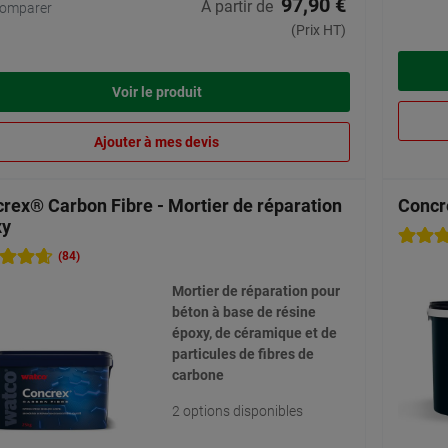
97,90 €
A partir de
omparer
(Prix HT)
Voir le produit
Ajouter à mes devis
rex® Carbon Fibre - Mortier de réparation
Concr
xy
(84)
Mortier de réparation pour
béton à base de résine
époxy, de céramique et de
particules de fibres de
carbone
2 options disponibles