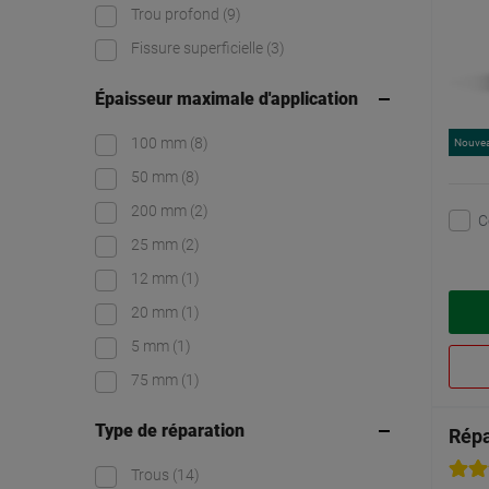
Trou profond
(9)
Fissure superficielle
(3)
Épaisseur maximale d'application
100 mm
(8)
Nouve
50 mm
(8)
200 mm
(2)
C
25 mm
(2)
12 mm
(1)
20 mm
(1)
5 mm
(1)
75 mm
(1)
Type de réparation
Répa
Trous
(14)