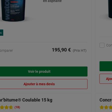
en asphalte
au
Co
195,90 €
omparer
(Prix HT)
Voir le produit
Ajo
Ajouter à mes devis
r'bitume® Coulable 15 kg
Concr
(18)