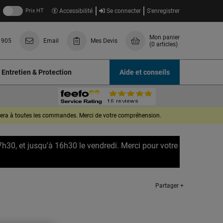
Prix HT
Accessibilité
Se connecter
S'enregistrer
Mon panier
 905
Email
Mes Devis
(0 articles)
Entretien & Protection
Aide et conseils
quera à toutes les commandes. Merci de votre compréhension.
7h30, et jusqu'à 16h30 le vendredi. Merci pour votre
Partager +