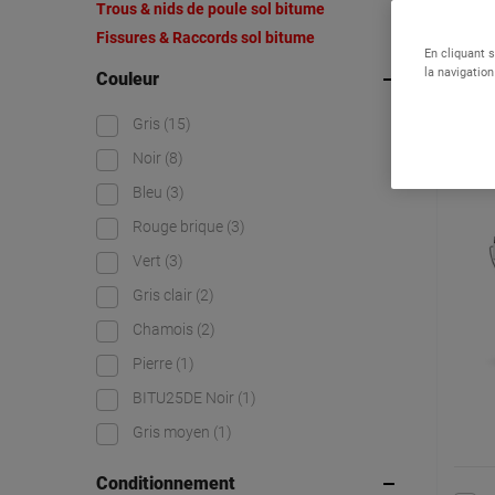
Trous & nids de poule sol bitume
Fissures & Raccords sol bitume
Résultats 
En cliquant 
la navigation
Couleur
Mort
Gris
(15)
usa
Noir
(8)
Bleu
(3)
Rouge brique
(3)
Vert
(3)
Gris clair
(2)
Chamois
(2)
Pierre
(1)
BITU25DE Noir
(1)
Gris moyen
(1)
Conditionnement