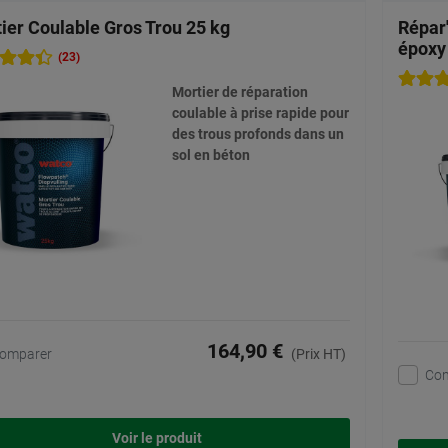
ier Coulable Gros Trou 25 kg
Répar
époxy 
(23)
Mortier de réparation
coulable à prise rapide pour
des trous profonds dans un
sol en béton
164,90 €
omparer
(Prix HT)
Co
Voir le produit