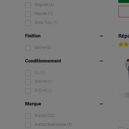
Original
(4)
Rapide
(1)
Gros Trou
(1)
Répa
Finition
Satiné
(6)
Conditionnement
5 L
(1)
500 ml
(1)
310 ml
(1)
Marque
Watco
(22)
Watco Spécialiste
(3)