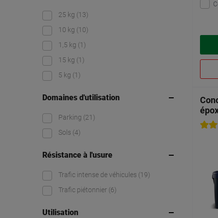
C
25 kg
(13)
10 kg
(10)
1,5 kg
(1)
15 kg
(1)
5 kg
(1)
Domaines d'utilisation
Conc
épo
Parking
(21)
Sols
(4)
Résistance à l'usure
Trafic intense de véhicules
(19)
Trafic piétonnier
(6)
Utilisation