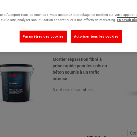
1 - 24 sur 25
sur « Accepter tous les cookies », vous acceptez le stockage de cookies sur votre appareil
 sur le site, analyser son utilisation et contribuer à nos efforts de marketing.
En savoir plu
ier Coulable - Mortier de réparation multi-
Répar'
Paramètres des cookies
Autoriser tous les cookies
ge
(105)
Mortier réparation fibré à
prise rapide pour les sols en
béton soumis à un trafic
intense
6 options disponibles
Co