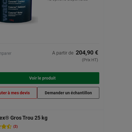
204,90 €
A partir de
mparer
(Prix HT)
Voir le produit
uter à mes devis
Demander un échantillon
ex® Gros Trou 25 kg
(2)