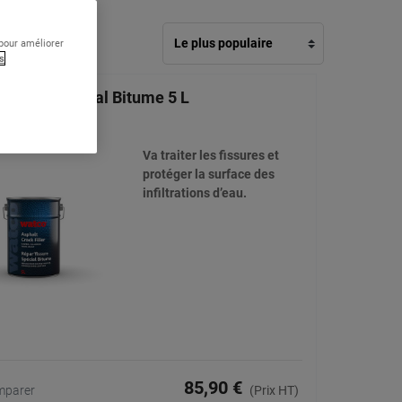
 pour améliorer
s
fissure Spécial Bitume 5 L
(176)
Va traiter les fissures et
protéger la surface des
infiltrations d’eau.
85,90 €
mparer
(Prix HT)