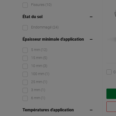
Fissures
(10)
État du sol
Endommagé
(24)
Épaisseur minimale d'application
5 mm
(12)
15 mm
(5)
10 mm
(3)
C
100 mm
(1)
25 mm
(1)
3 mm
(1)
6 mm
(1)
Températures d'application