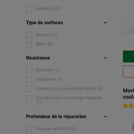
Extérieur
(25)
Type de surfaces
C
Bitume
(16)
Béton
(9)
Résistance
Extreme
(11)
Très bonne
(7)
Convient pour une charge lourde
(5)
Mort
coul
Convient pour une charge moyenne
(1)
Profondeur de la réparation
Trou peu profond
(12)