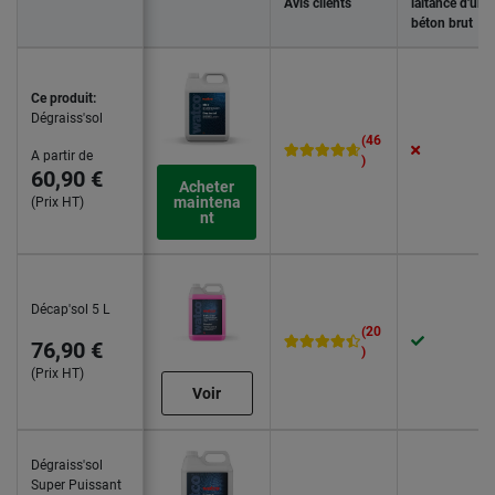
Avis clients
laitance d'un
béton brut
Ce produit:
Dégraiss'sol
(46
A partir de
)
60,90 €
Acheter
maintena
(Prix HT)
nt
Décap'sol 5 L
(20
76,90 €
)
(Prix HT)
Voir
Dégraiss'sol
Super Puissant