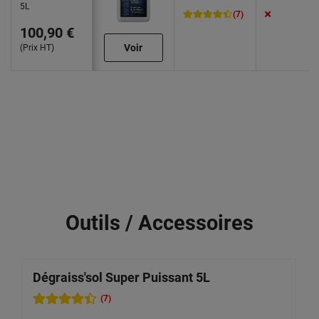
5L
(7)
100,90 €
Voir
(Prix HT)
Outils / Accessoires
Dégraiss'sol Super Puissant 5L
D
(7)