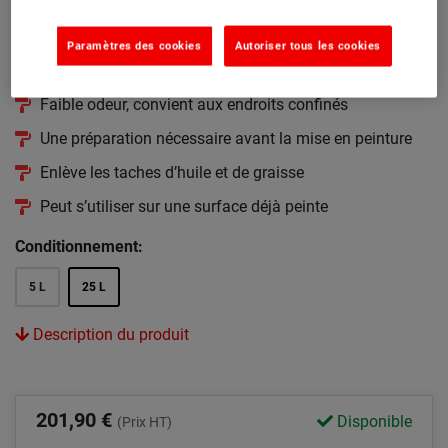
Dégraiss'sol
(46)
Paramètres des cookies
Autoriser tous les cookies
Dégraissant biodégradable pour les sols en béton
Faible odeur, convient aux endroits confinés
Une préparation nécessaire avant la mise en peinture
Enlève les taches d’huile et de graisse
Peut s’utiliser sur une surface déjà peinte
Conditionnement:
5 L
25 L
Description du produit
201,90 €
Disponible
(Prix HT)