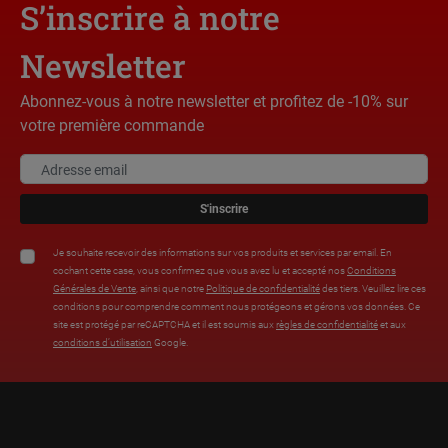
S’inscrire à notre
Newsletter
Abonnez-vous à notre newsletter et profitez de -10% sur
votre première commande
S'inscrire
Je souhaite recevoir des informations sur vos produits et services par email. En
cochant cette case, vous confirmez que vous avez lu et accepté nos
Conditions
Générales de Vente
, ainsi que notre
Politique de confidentialité
des tiers. Veuillez lire ces
conditions pour comprendre comment nous protégeons et gérons vos données. Ce
site est protégé par reCAPTCHA et il est soumis aux
règles de confidentialité
et aux
conditions d’utilisation
Google.