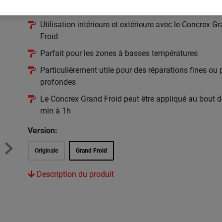
basses températures
Utilisation intérieure et extérieure avec le Concrex G
Froid
Parfait pour les zones à basses températures
Particulièrement utile pour des réparations fines ou
profondes
Le Concrex Grand Froid peut être appliqué au bout 
min à 1h
Version:
Originale
Grand Froid
Description du produit