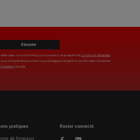
S'inscrire
t cette case, vous confirmez que vous avez lu et accepté nos
Conditions Générales
tions pour comprendre comment nous protégeons et gérons vos données. Ce site est
’utilisation
Google.
ions pratiques
Rester connecté
ions de livraison