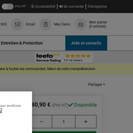
Prix HT
Accessibilité
Se connecter
S'enregistrer
Mon panier
 905
Email
Mes Devis
(0 articles)
Entretien & Protection
Aide et conseils
quera à toutes les commandes. Merci de votre compréhension.
Partager +
80,90 €
Disponible
(Prix HT)
 pour améliorer
s
 les