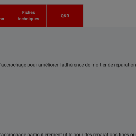
s
Fiches
Q&R
ion
techniques
d'accrochage pour améliorer l'adhérence de mortier de réparation
d'accrochage particulièrement utile pour des réparations fines ou