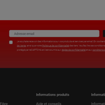
Je souhaite recevoir des informations sur vos produits et services par email. En cochan
de Vente
, ainsi que notre
Politique de confidentialité
des tiers. Veuillez lire ces condi
protégé par reCAPTCHA et il est soumis aux
règles de confidentialité
et aux
conditions d
%
Informations produits
Informat
Fibre
Aide et conseils
Informat