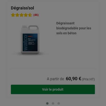
Dégraiss'sol
D
(46)
Dégraissant
biodégradable pour les
sols en béton
60,90 €
A partir de
(Prix HT)
Voir le produit