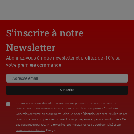
S’inscrire à notre
Newsletter
Abonnez-vous à notre newsletter et profitez de -10% sur
votre première commande
S'inscrire
Je souhaite recevoir des informations sur vos produits et services par email. En
cochant cette case, vous confirmez que vous avez lu et accepté nos
Conditions
Générales de Vente
, ainsi que notre
Politique de confidentialité
des tiers. Veuillez lire ces
conditions pour comprendre comment nous protégeons et gérons vos données. Ce
site est protégé par reCAPTCHA et il est soumis aux
règles de confidentialité
et aux
conditions d’utilisation
Google.