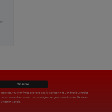
ce
S'inscrire
t cette case, vous confirmez que vous avez lu et accepté nos
Conditions Générales
tions pour comprendre comment nous protégeons et gérons vos données. Ce site est
’utilisation
Google.