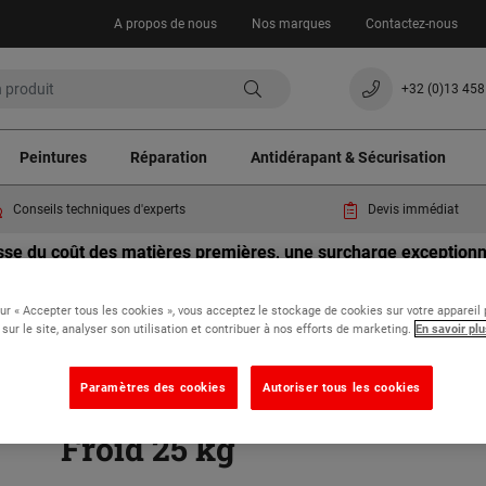
A propos de nous
Nos marques
Contactez-nous
+32 (0)13 458
Peintures
Réparation
Antidérapant & Sécurisation
Conseils techniques d'experts
Devis immédiat
usse du coût des matières premières, une surcharge exceptionne
commandes. Merci de votre compréhension.
sur « Accepter tous les cookies », vous acceptez le stockage de cookies sur votre appareil
 sur le site, analyser son utilisation et contribuer à nos efforts de marketing.
En savoir plu
s & impacts sol béton
Concrex® Gros Trou Spécial Froid 25 kg
Paramètres des cookies
Autoriser tous les cookies
Concrex® Gros Trou Spécia
Froid 25 kg