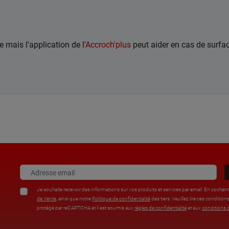
 mais l'application de l'
Accroch'plus
peut aider en cas de surfa
Je souhaite recevoir des informations sur vos produits et services par email. En cochan
de Vente
, ainsi que notre
Politique de confidentialité
des tiers. Veuillez lire ces condi
protégé par reCAPTCHA et il est soumis aux
règles de confidentialité
et aux
conditions d
%