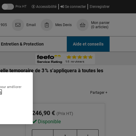
Prix HT
Accessibilité
Se connecter
S'enregistrer
Mon panier
 905
Email
Mes Devis
(0 articles)
Entretien & Protection
Aide et conseils
lle temporaire de 3 % s’appliquera à toutes les
 pour améliorer
s
Partager +
l
246,90 €
(Prix HT)
Disponible