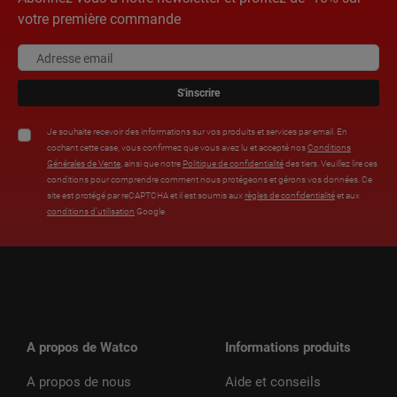
votre première commande
S'inscrire
Je souhaite recevoir des informations sur vos produits et services par email. En
cochant cette case, vous confirmez que vous avez lu et accepté nos
Conditions
Générales de Vente
, ainsi que notre
Politique de confidentialité
des tiers. Veuillez lire ces
conditions pour comprendre comment nous protégeons et gérons vos données. Ce
site est protégé par reCAPTCHA et il est soumis aux
règles de confidentialité
et aux
conditions d’utilisation
Google.
A propos de Watco
Informations produits
A propos de nous
Aide et conseils