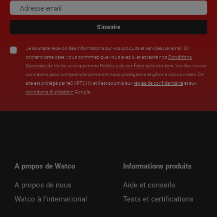
S'inscrire
Je souhaite recevoir des informations sur vos produits et services par email. En
cochant cette case, vous confirmez que vous avez lu et accepté nos
Conditions
Générales de Vente
, ainsi que notre
Politique de confidentialité
des tiers. Veuillez lire ces
conditions pour comprendre comment nous protégeons et gérons vos données. Ce
site est protégé par reCAPTCHA et il est soumis aux
règles de confidentialité
et aux
conditions d’utilisation
Google.
A propos de Watco
Informations produits
A propos de nous
Aide et conseils
Watco à l’international
Tests et certifications