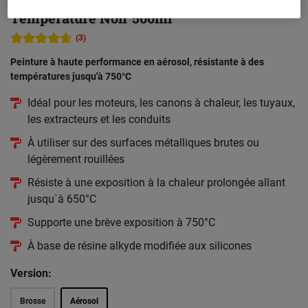
Rust-Oleum Hard Hat Peinture Haute
Température Noir 500ml
(3)
Peinture à haute performance en aérosol, résistante à des
températures jusqu'à 750°C
Idéal pour les moteurs, les canons à chaleur, les tuyaux,
les extracteurs et les conduits
À utiliser sur des surfaces métalliques brutes ou
légèrement rouillées
Résiste à une exposition à la chaleur prolongée allant
jusqu`à 650°C
Supporte une brève exposition à 750°C
À base de résine alkyde modifiée aux silicones
Version:
Brosse
Aérosol