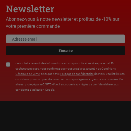
Newsletter
Abonnez-vous à notre newsletter et profitez de -10% sur
votre première commande
S'inscrire
Je souhaite recevoir des informations sur vos produits et services par email. En
cochant cette case, vous confirmez que vous avez lu et accepté nos
Conditions
Générales de Vente
, ainsi que notre
Politique de confidentialité
des tiers. Veuillez lire ces
conditions pour comprendre comment nous protégeons et gérons vos données. Ce
site est protégé par reCAPTCHA et il est soumis aux
règles de confidentialité
et aux
conditions d’utilisation
Google.