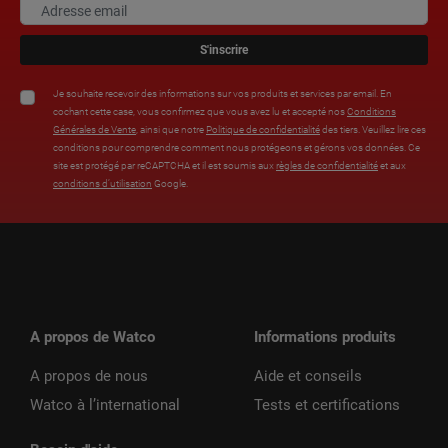
S'inscrire
Je souhaite recevoir des informations sur vos produits et services par email. En
cochant cette case, vous confirmez que vous avez lu et accepté nos
Conditions
Générales de Vente
, ainsi que notre
Politique de confidentialité
des tiers. Veuillez lire ces
conditions pour comprendre comment nous protégeons et gérons vos données. Ce
site est protégé par reCAPTCHA et il est soumis aux
règles de confidentialité
et aux
conditions d’utilisation
Google.
A propos de Watco
Informations produits
A propos de nous
Aide et conseils
Watco à l’international
Tests et certifications