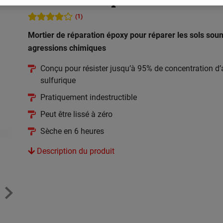
(1)
Mortier de réparation époxy pour réparer les sols sou
agressions chimiques
Conçu pour résister jusqu’à 95% de concentration d’
sulfurique
Pratiquement indestructible
Peut être lissé à zéro
Sèche en 6 heures
Description du produit