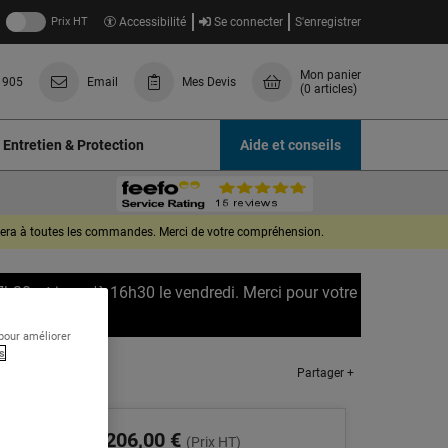
Prix HT
Accessibilité
Se connecter
S'enregistrer
Mon panier
 905
Email
Mes Devis
(0 articles)
Entretien & Protection
Aide et conseils
quera à toutes les commandes. Merci de votre compréhension.
7h30, et jusqu'à 16h30 le vendredi. Merci pour votre
 pour améliorer
s
Partager +
 kg
206,00 €
(Prix HT)