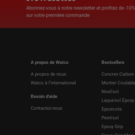
Abonnez-vous à notre newsletter et profitez de -10
sur votre première commande
A propos de Watco
Bestsellers
A propos de nous
Concrex Carbon 
Watco à l’international
Mortier Coulabl
Nivel'sol
Besoin d'aide
Laque'sol Époxy
Contactez-nous
Epoxicote
Peint'sol
Epoxy Grip