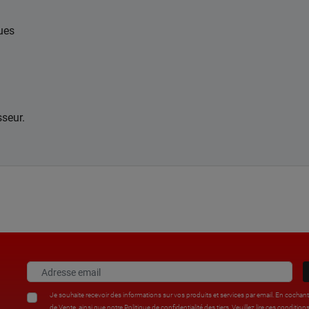
ues
sseur.
Je souhaite recevoir des informations sur vos produits et services par email. En cochan
de Vente
, ainsi que notre
Politique de confidentialité
des tiers. Veuillez lire ces condi