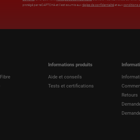
protégé par reCAPTCHA et il est soumis aux
règles de confidentialité
et aux
conditions d
%
Informations produits
Informat
Fibre
Aide et conseils
Informat
e
Tests et certifications
Commen
Retours
Demande
Demande 