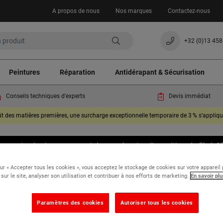
A propos de nous
Nos marques
Contactez-nous
+32 (0)13 458
Peintures
Réparation
Antidérapant & Sécurisation
Conseils techniques d'experts
Devis immédiat
oût des matières premières, une surcharge exceptionnelle temporaire de 3 % s’appli
clus, notre équipe commerciale sera à votre disposition de 8h à 1
compréhension.
sur « Accepter tous les cookies », vous acceptez le stockage de cookies sur votre appareil
 sur le site, analyser son utilisation et contribuer à nos efforts de marketing.
En savoir plu
s & impacts sol béton
Concrex® Spécial Acide 10 kg
Paramètres des cookies
Autoriser tous les cookies
Concrex® Spécial Acide 10