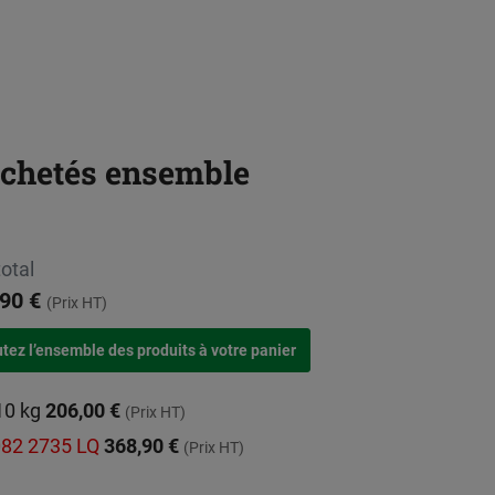
achetés ensemble
total
90 €
(Prix HT)
10 kg
206,00 €
(Prix HT)
3082 2735 LQ
368,90 €
(Prix HT)