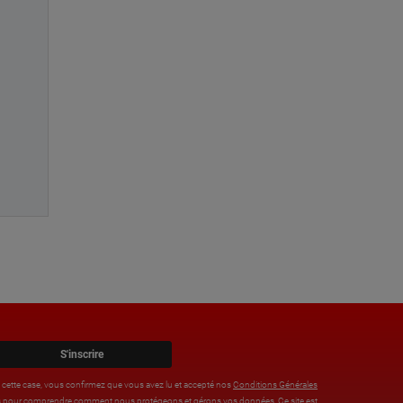
S'inscrire
t cette case, vous confirmez que vous avez lu et accepté nos
Conditions Générales
tions pour comprendre comment nous protégeons et gérons vos données. Ce site est