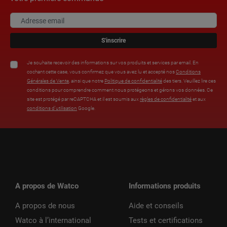
S'inscrire
Je souhaite recevoir des informations sur vos produits et services par email. En
cochant cette case, vous confirmez que vous avez lu et accepté nos
Conditions
Générales de Vente
, ainsi que notre
Politique de confidentialité
des tiers. Veuillez lire ces
conditions pour comprendre comment nous protégeons et gérons vos données. Ce
site est protégé par reCAPTCHA et il est soumis aux
règles de confidentialité
et aux
conditions d’utilisation
Google.
A propos de Watco
Informations produits
A propos de nous
Aide et conseils
Watco à l’international
Tests et certifications