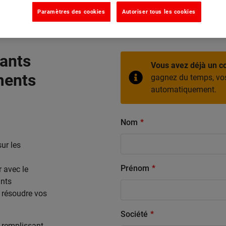
Paramètres des cookies
Autoriser tous les cookies
cants
Vous avez déjà un 
ments
gagnez du temps, vos
automatiquement.
Nom
ur les
Prénom
 avec le
ants
r résoudre vos
Société
 remplissant