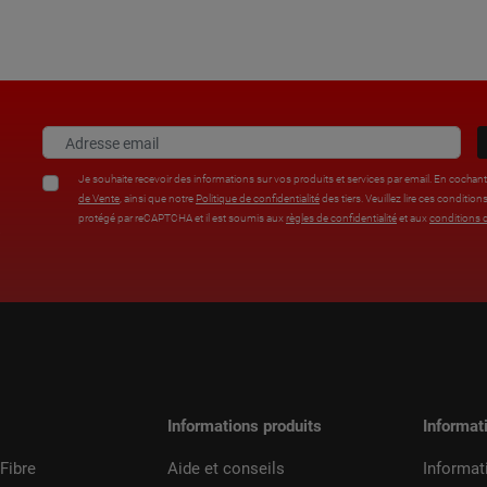
Je souhaite recevoir des informations sur vos produits et services par email. En cochan
de Vente
, ainsi que notre
Politique de confidentialité
des tiers. Veuillez lire ces condi
protégé par reCAPTCHA et il est soumis aux
règles de confidentialité
et aux
conditions d
%
Informations produits
Informat
Fibre
Aide et conseils
Informat