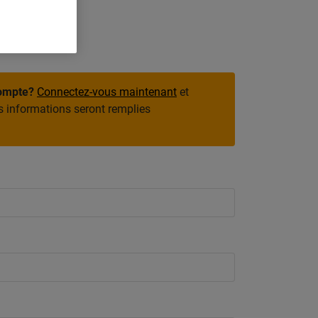
compte?
Connectez-vous maintenant
et
 informations seront remplies