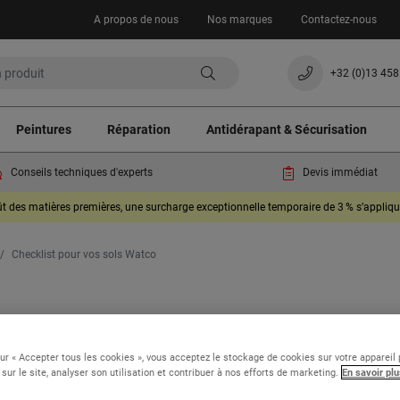
A propos de nous
Nos marques
Contactez-nous
+32 (0)13 458
Peintures
Réparation
Antidérapant & Sécurisation
Conseils techniques d'experts
Devis immédiat
oût des matières premières, une surcharge exceptionnelle temporaire de 3 % s’appli
Checklist pour vos sols Watco
TUITEMENT notre check
et facile des sols
sur « Accepter tous les cookies », vous acceptez le stockage de cookies sur votre appareil
 sur le site, analyser son utilisation et contribuer à nos efforts de marketing.
En savoir plu