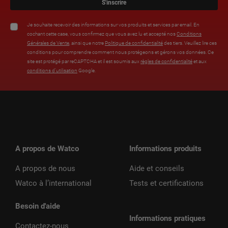
S'inscrire
Je souhaite recevoir des informations sur vos produits et services par email. En
cochant cette case, vous confirmez que vous avez lu et accepté nos
Conditions
Générales de Vente
, ainsi que notre
Politique de confidentialité
des tiers. Veuillez lire ces
conditions pour comprendre comment nous protégeons et gérons vos données. Ce
site est protégé par reCAPTCHA et il est soumis aux
règles de confidentialité
et aux
conditions d’utilisation
Google.
A propos de Watco
Informations produits
A propos de nous
Aide et conseils
Watco à l’international
Tests et certifications
Besoin d'aide
Informations pratiques
Contactez-nous