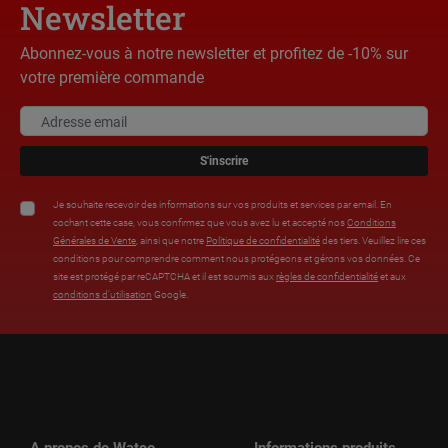
Newsletter
Abonnez-vous à notre newsletter et profitez de -10% sur
votre première commande
S'inscrire
Je souhaite recevoir des informations sur vos produits et services par email. En
cochant cette case, vous confirmez que vous avez lu et accepté nos
Conditions
Générales de Vente
, ainsi que notre
Politique de confidentialité
des tiers. Veuillez lire ces
conditions pour comprendre comment nous protégeons et gérons vos données. Ce
site est protégé par reCAPTCHA et il est soumis aux
règles de confidentialité
et aux
conditions d’utilisation
Google.
A propos de Watco
Informations produits