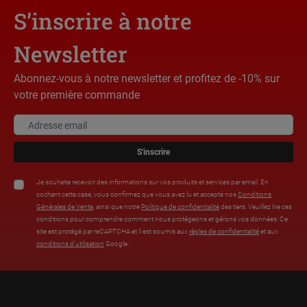
S’inscrire à notre
Newsletter
Abonnez-vous à notre newsletter et profitez de -10% sur
votre première commande
S'inscrire
Je souhaite recevoir des informations sur vos produits et services par email. En
cochant cette case, vous confirmez que vous avez lu et accepté nos
Conditions
Générales de Vente
, ainsi que notre
Politique de confidentialité
des tiers. Veuillez lire ces
conditions pour comprendre comment nous protégeons et gérons vos données. Ce
site est protégé par reCAPTCHA et il est soumis aux
règles de confidentialité
et aux
conditions d’utilisation
Google.