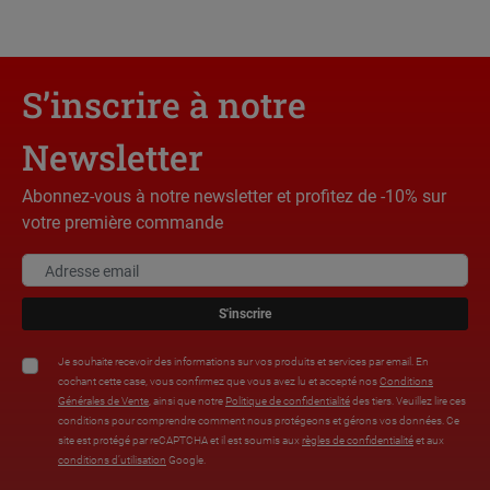
S’inscrire à notre
Newsletter
Abonnez-vous à notre newsletter et profitez de -10% sur
votre première commande
S'inscrire
Je souhaite recevoir des informations sur vos produits et services par email. En
cochant cette case, vous confirmez que vous avez lu et accepté nos
Conditions
Générales de Vente
, ainsi que notre
Politique de confidentialité
des tiers. Veuillez lire ces
conditions pour comprendre comment nous protégeons et gérons vos données. Ce
site est protégé par reCAPTCHA et il est soumis aux
règles de confidentialité
et aux
conditions d’utilisation
Google.