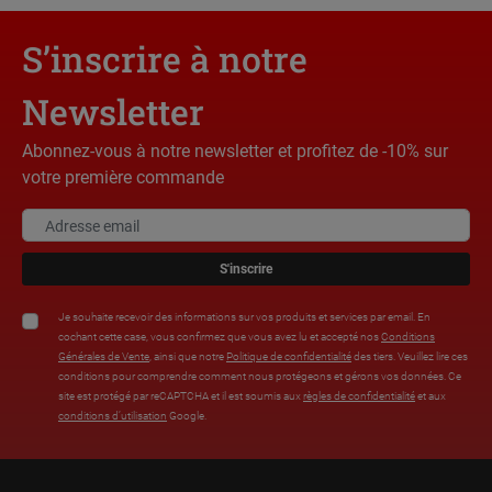
S’inscrire à notre
Newsletter
Abonnez-vous à notre newsletter et profitez de -10% sur
votre première commande
S'inscrire
Je souhaite recevoir des informations sur vos produits et services par email. En
cochant cette case, vous confirmez que vous avez lu et accepté nos
Conditions
Générales de Vente
, ainsi que notre
Politique de confidentialité
des tiers. Veuillez lire ces
conditions pour comprendre comment nous protégeons et gérons vos données. Ce
site est protégé par reCAPTCHA et il est soumis aux
règles de confidentialité
et aux
conditions d’utilisation
Google.