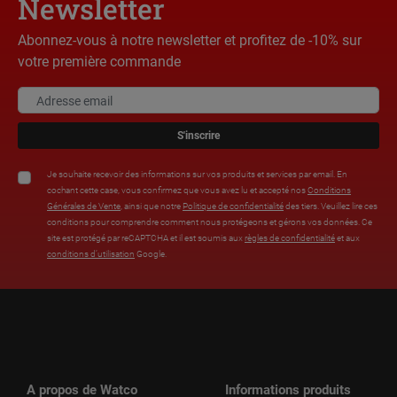
Newsletter
Abonnez-vous à notre newsletter et profitez de -10% sur
votre première commande
S'inscrire
Je souhaite recevoir des informations sur vos produits et services par email. En
cochant cette case, vous confirmez que vous avez lu et accepté nos
Conditions
Générales de Vente
, ainsi que notre
Politique de confidentialité
des tiers. Veuillez lire ces
conditions pour comprendre comment nous protégeons et gérons vos données. Ce
site est protégé par reCAPTCHA et il est soumis aux
règles de confidentialité
et aux
conditions d’utilisation
Google.
A propos de Watco
Informations produits