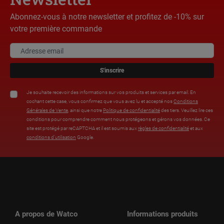
Abonnez-vous à notre newsletter et profitez de -10% sur
votre première commande
S'inscrire
Je souhaite recevoir des informations sur vos produits et services par email. En
cochant cette case, vous confirmez que vous avez lu et accepté nos
Conditions
Générales de Vente
, ainsi que notre
Politique de confidentialité
des tiers. Veuillez lire ces
conditions pour comprendre comment nous protégeons et gérons vos données. Ce
site est protégé par reCAPTCHA et il est soumis aux
règles de confidentialité
et aux
conditions d’utilisation
Google.
A propos de Watco
Informations produits