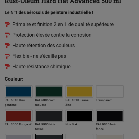
Rust-Oleum Hard Hat Advanced 500 ml
Le N°1 des aérosols de peinture industrielle !
Primaire et finition 2 en 1 de qualité supérieure
Protection élevée contre la corrosion
Haute rétention des couleurs
Flexible - ne s'écaille pas
Haute résistance chimique
Couleur:
RAL 5010 Bleu
RAL 6005 Vert
RAL 1018 Jaune
Transparent
gentiane
mousse
Zinc
RAL 3000 Rouge vif
RAL 9005 Noir
Noir Mat
RAL 9005 Noir
Satiné
foncé