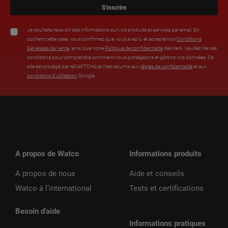
S'inscrire
Je souhaite recevoir des informations sur vos produits et services par email. En
cochant cette case, vous confirmez que vous avez lu et accepté nos
Conditions
Générales de Vente
, ainsi que notre
Politique de confidentialité
des tiers. Veuillez lire ces
conditions pour comprendre comment nous protégeons et gérons vos données. Ce
site est protégé par reCAPTCHA et il est soumis aux
règles de confidentialité
et aux
conditions d’utilisation
Google.
A propos de Watco
Informations produits
A propos de nous
Aide et conseils
Watco à l’international
Tests et certifications
Besoin d'aide
Informations pratiques