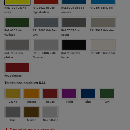
RAL 1021 Jaune
RAL 3020 Rouge
RAL 5005 Bleu de
RAL 5015 Bleu ciel
colza
Signalisation
sécurité
RAL 6002 Vert
RAL 7000 Gris Petit
RAL 7005 Gris
RAL 7032 Gris silex
feuillage
Gris
souris
RAL 7036 Gris
RAL DESIGN 7500
RAL 9005 Noir
RAL 9010 Blanc pur
platine
Gris clair
foncé
Rouge brique
Toutes nos couleurs RAL
Jaune
Orange
Rouge
Violet
Bleu
Vert
Gris
Marron
Noir & Blanc