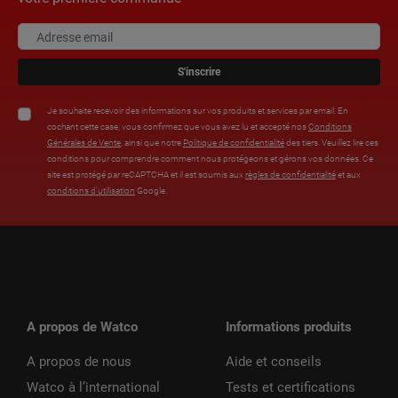
S'inscrire
Je souhaite recevoir des informations sur vos produits et services par email. En
cochant cette case, vous confirmez que vous avez lu et accepté nos
Conditions
Générales de Vente
, ainsi que notre
Politique de confidentialité
des tiers. Veuillez lire ces
conditions pour comprendre comment nous protégeons et gérons vos données. Ce
site est protégé par reCAPTCHA et il est soumis aux
règles de confidentialité
et aux
conditions d’utilisation
Google.
A propos de Watco
Informations produits
A propos de nous
Aide et conseils
Watco à l’international
Tests et certifications