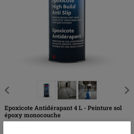
Epoxicote Antidérapant 4 L - Peinture sol
époxy monocouche
(5)