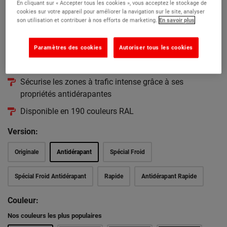
Peinture de sol antidérapante de haute densité, résistante et
En cliquant sur « Accepter tous les cookies », vous acceptez le stockage de
durable en une seule couche
cookies sur votre appareil pour améliorer la navigation sur le site, analyser
son utilisation et contribuer à nos efforts de marketing.
En savoir plus
Offre une protection supérieure pour les sols en béton
Revêtement haute résistance, épais et brillant
Paramètres des cookies
Autoriser tous les cookies
Excellente résistance chimique
Sécurise les zones à trafic intense grâce à ses
propriétés antidérapantes
Disponible en 190 couleurs RAL
Version:
Originale
Antidérapant
Spécial Froid
Spécial Froid Antidérapant
Rapide
Antidérapant Rapide
Couleur:
Nos couleurs les plus populaires