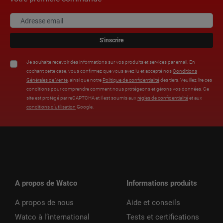
S'inscrire
Je souhaite recevoir des informations sur vos produits et services par email. En
cochant cette case, vous confirmez que vous avez lu et accepté nos
Conditions
Générales de Vente
, ainsi que notre
Politique de confidentialité
des tiers. Veuillez lire ces
conditions pour comprendre comment nous protégeons et gérons vos données. Ce
site est protégé par reCAPTCHA et il est soumis aux
règles de confidentialité
et aux
conditions d’utilisation
Google.
A propos de Watco
Informations produits
A propos de nous
Aide et conseils
Watco à l’international
Tests et certifications