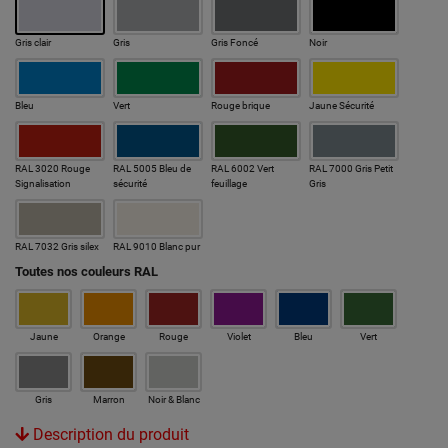
Gris clair
Gris
Gris Foncé
Noir
Bleu
Vert
Rouge brique
Jaune Sécurité
RAL 3020 Rouge
RAL 5005 Bleu de
RAL 6002 Vert
RAL 7000 Gris Petit
Signalisation
sécurité
feuillage
Gris
RAL 7032 Gris silex
RAL 9010 Blanc pur
Toutes nos couleurs RAL
Jaune
Orange
Rouge
Violet
Bleu
Vert
Gris
Marron
Noir & Blanc
Description du produit